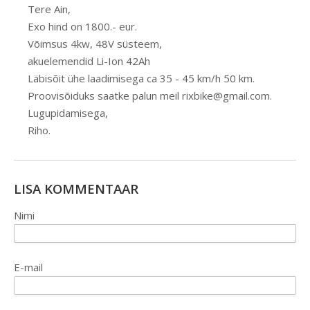
Tere Ain,
Exo hind on 1800.- eur.
Võimsus 4kw, 48V süsteem,
akuelemendid Li-Ion 42Ah
Läbisõit ühe laadimisega ca 35 - 45 km/h 50 km.
Proovisõiduks saatke palun meil rixbike@gmail.com.
Lugupidamisega,
Riho.
LISA KOMMENTAAR
Nimi
E-mail