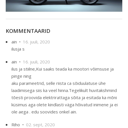
KOMMENTAARID
ain •
16. juuli, 2020
ilusja s
ain •
16. juuli, 2020
ilus ja stiilne,Kui saaks teada ka mootori võimsuse ja
pinge ning
aku parameetrid, selle riista ca sõiduulatuse ühe
laadimisega siis ka veel hinna.Tegelikult huvitakshmind
tõesti proovida elektrirattaga sõita ja esitada ka mõni
küsimus aga olete kindlasti väga hõivatud inimene ja ei
ole aega . edu soovides onkel ain.
Riho •
02. sept, 2020