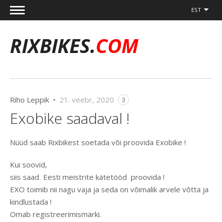
EST
RIXBIKES.
COM
Riho Leppik •
21. veebr, 2020
3
Exobike saadaval !
Nüüd saab Rixbikest soetada või proovida Exobike !
Kui soovid,
siis saad Eesti meistrite kätetööd proovida !
EXO toimib nii nagu vaja ja seda on võimalik arvele võtta ja
kindlustada !
Omab registreerimismärki.